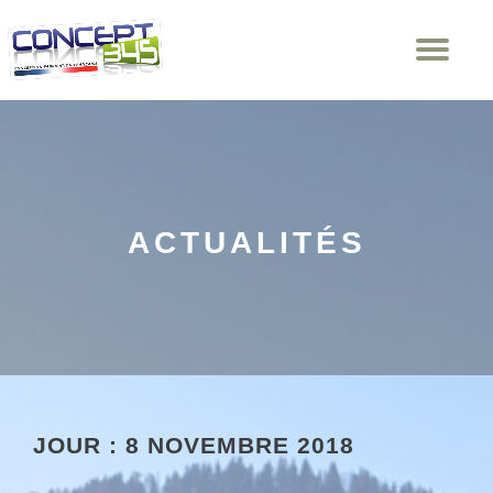
Dép
Aller
la
au
nav
contenu
ACTUALITÉS
JOUR :
8 NOVEMBRE 2018