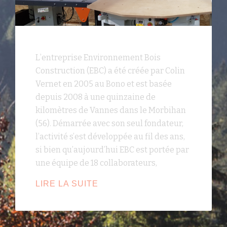
L’entreprise Environnement Bois
Construction (EBC) a été créée par Colin
Vernet en 2005 au Bono et est basée
depuis 2008 à une quinzaine de
kilomètres de Vannes dans le Morbihan
(56). Démarrée avec son seul fondateur,
l’activité s’est développée au fil des ans,
si bien qu’aujourd’hui EBC est portée par
une équipe de 18 collaborateurs,
ARTISANAT
LIRE LA SUITE
ET
MODERNITÉ
AU