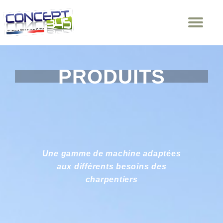
Dép
Aller
la
au
nav
contenu
PRODUITS
Une gamme de machine adaptées
aux différents besoins des
charpentiers