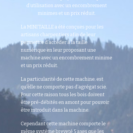
d’utilisation avec un encombrement
minimes et un prix réduit.
La MINI’TAILLE a été conçues pour les
artisans charpentiers afin de leur
permettre d’accéder à la taille
numérique en leur proposant une
machine avec un encombrement minime
et un prix réduit.
La particularité de cette machine, est
qu’elle ne comporte pas d’agrégat scie.
Pour cette raison tous les bois doivent
être pré-débités en amont pour pouvoir
être introduit dans la machine.
Cependant cette machine comporte le
même système breveté 5 axes que les