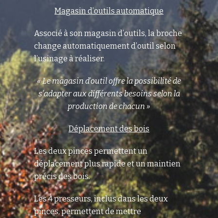
Magasin d’outils automatique
Associé à son magasin d’outils, la broche
change automatiquement d’outil selon
l’usinage à réaliser.
« Le magasin d’outil offre la possibilité de
s’adapter
aux différents besoins selon la
production de chacun »
Déplacement des bois
Les deux pinces permettent un
déplacement plus rapide et un maintien
précis des bois.
Les 4 presseurs, inclus dans les deux
pinces, permettent de mettre