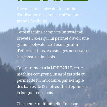
Une machine polyvalente, simple
d’utilisation et compacte offrant une
grande flexibilité.
Cette machine comporte un système
breveté 5 axes qui lui permet d’avoir une
grande polyvalence d’usinage afin
d’effectuer tous les usinages nécessaires
à la construction bois.
Contrairement à la MINI’TAILLE, cette
machine comprend un agrégat scie qui
permet de lui introduire, par exemple,
des barres de 13 mètres afin d’optimiser
la longueur des bois.
Charpente traditionnelle – maison