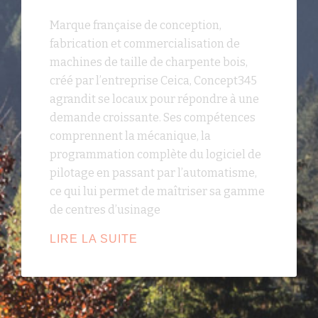
Marque française de conception,
fabrication et commercialisation de
machines de taille de charpente bois,
créé par l’entreprise Ceica, Concept345
agrandit se locaux pour répondre à une
demande croissante. Ses compétences
comprennent la mécanique, la
programmation complète du logiciel de
pilotage en passant par l’automatisme,
ce qui lui permet de maîtriser sa gamme
de centres d’usinage
CONCEPT345
LIRE LA SUITE
AGRANDIT
SES
LOCAUX