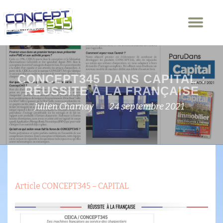
Dép
Aller
la
au
nav
contenu
CONCEPT345 DANS CAPITAL :
RÉUSSITE À LA FRANÇAISE
Julien Charnay
24 septembre 2021
Article CONCEPT345 – CAPITAL